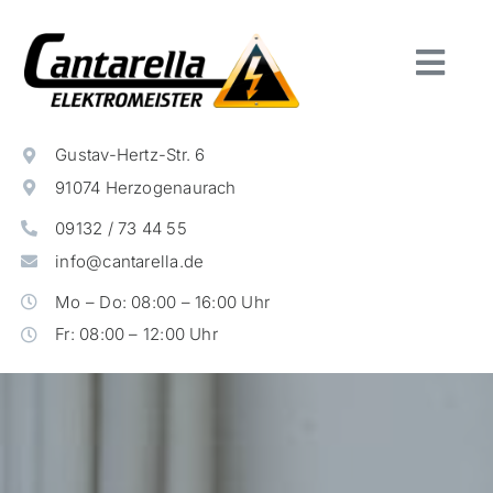
Zum
Inhalt
springen
Togg
Navi
Home
Gustav-Hertz-Str. 6
Leistungen
91074 Herzogenaurach
Unternehmen
09132 / 73 44 55
Impressum
info@cantarella.de
Datenschutz
Mo – Do: 08:00 – 16:00 Uhr
Fr: 08:00 – 12:00 Uhr
360° Rundgang