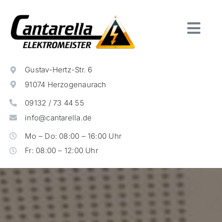
Zum
Inhalt
springen
Togg
Navi
Home
Gustav-Hertz-Str. 6
Leistungen
91074 Herzogenaurach
Unternehmen
09132 / 73 44 55
Impressum
info@cantarella.de
Datenschutz
Mo – Do: 08:00 – 16:00 Uhr
Fr: 08:00 – 12:00 Uhr
360° Rundgang